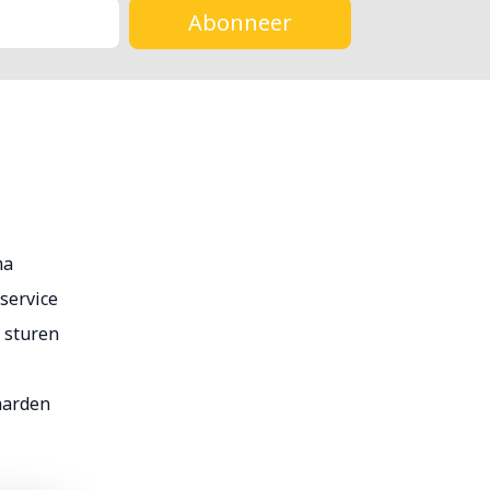
Abonneer
ma
service
r sturen
aarden