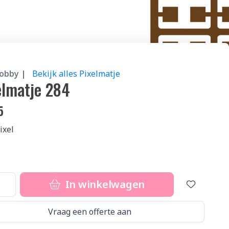
hobby |
Bekijk alles Pixelmatje
elmatje 284
5
ixel
In winkelwagen
Vraag een offerte aan