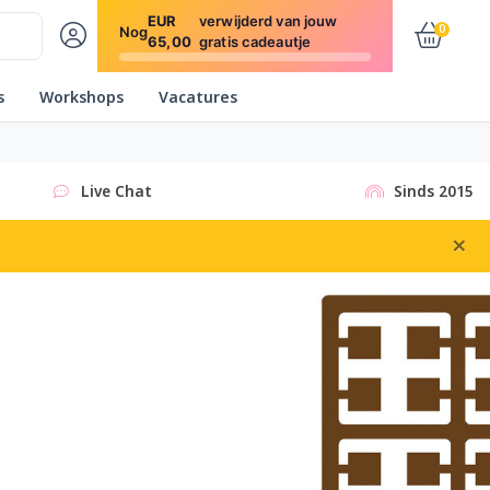
EUR
verwijderd van jouw
0
Nog
65,00
gratis cadeautje
s
Workshops
Vacatures
Live Chat
Sinds 2015
×