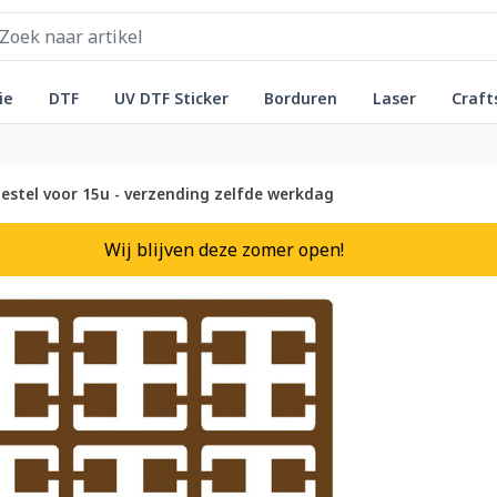
ie
DTF
UV DTF Sticker
Borduren
Laser
Craft
estel voor 15u - verzending zelfde werkdag
Wij blijven deze zomer open!