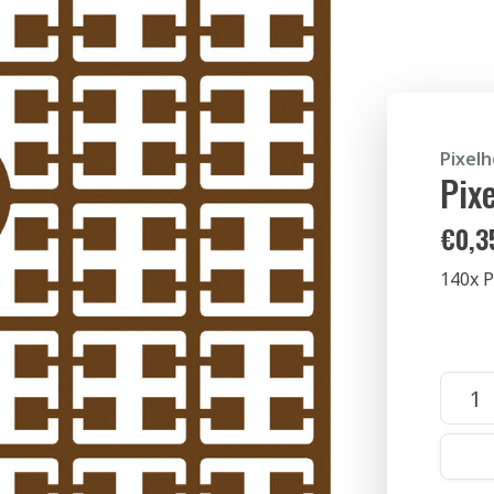
Pixel
Pix
€
0,3
140x P