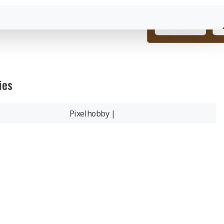
ies
Pixelhobby |