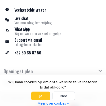
Veelgestelde vragen
Live chat
Van maandag tem vrijdag
WhatsApp
Wij antwoorden zo snel mogelijk
Support via email
info@feeerieke.be
+32 50 65 87 50
Openingstijden
Klantenservice
Wij slaan cookies op om onze website te verbeteren.
Is dat akkoord?
Ja
Nee
© Copyright 2026 Feeërieke - Theme by
Frontlabel
Meer over cookies »