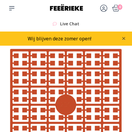
0
Live Chat
×
Wij blijven deze zomer open!