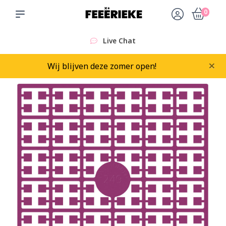
0
Live Chat
×
Wij blijven deze zomer open!