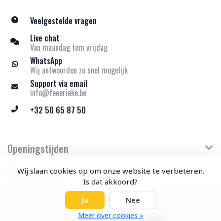
Veelgestelde vragen
Live chat
Van maandag tem vrijdag
WhatsApp
Wij antwoorden zo snel mogelijk
Support via email
info@feeerieke.be
+32 50 65 87 50
Openingstijden
Klantenservice
Wij slaan cookies op om onze website te verbeteren.
Is dat akkoord?
Ja
Nee
© Copyright 2026 Feeërieke - Theme by
Frontlabel
Meer over cookies »