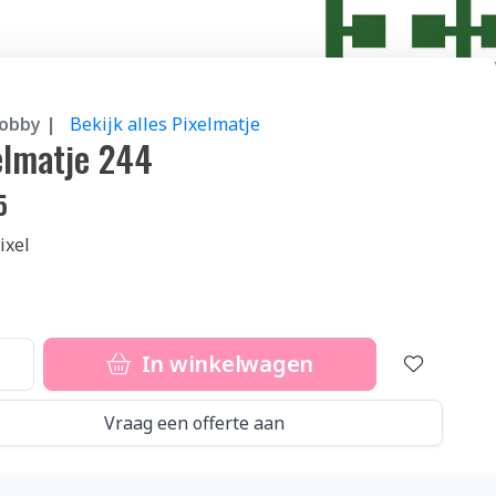
hobby |
Bekijk alles Pixelmatje
elmatje 244
5
ixel
In winkelwagen
Vraag een offerte aan