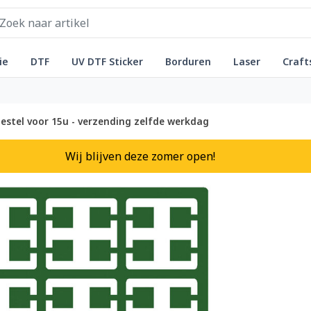
ie
DTF
UV DTF Sticker
Borduren
Laser
Craft
estel voor 15u - verzending zelfde werkdag
Wij blijven deze zomer open!