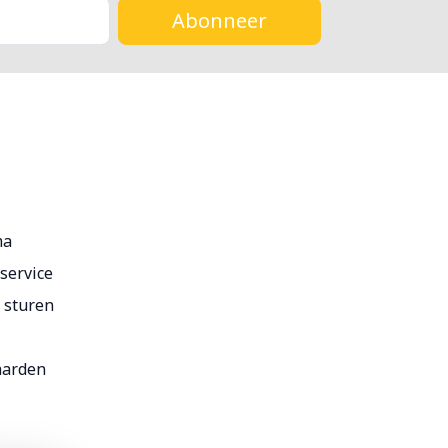
Abonneer
ma
service
r sturen
aarden