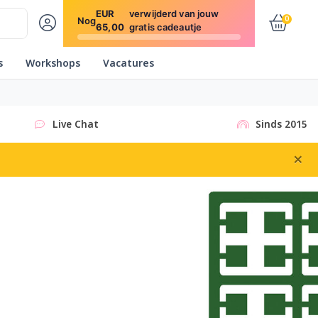
EUR
verwijderd van jouw
0
Nog
65,00
gratis cadeautje
s
Workshops
Vacatures
Live Chat
Sinds 2015
×