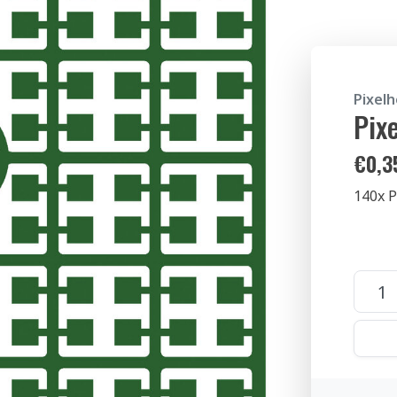
Pixel
Pix
€
0,3
140x P