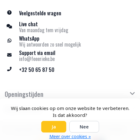
Veelgestelde vragen
Live chat
Van maandag tem vrijdag
WhatsApp
Wij antwoorden zo snel mogelijk
Support via email
info@feeerieke.be
+32 50 65 87 50
Openingstijden
Klantenservice
Wij slaan cookies op om onze website te verbeteren.
Is dat akkoord?
Ja
Nee
© Copyright 2026 Feeërieke - Theme by
Frontlabel
Meer over cookies »