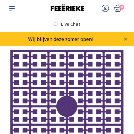
0
Live Chat
×
Wij blijven deze zomer open!