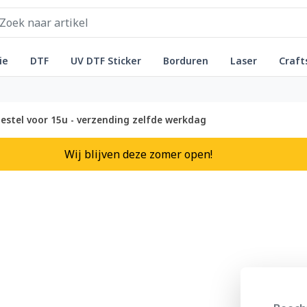
ie
DTF
UV DTF Sticker
Borduren
Laser
Craft
estel voor 15u - verzending zelfde werkdag
Wij blijven deze zomer open!