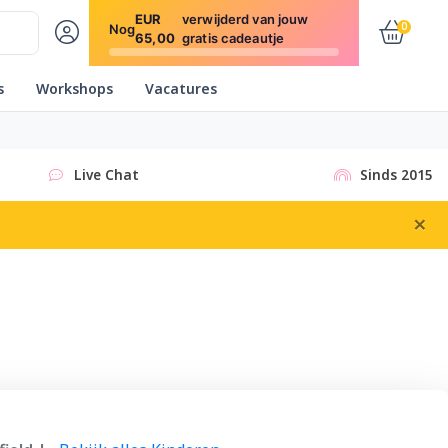
EUR
verwijderd van jouw
0
Nog
65,00
gratis cadeautje
s
Workshops
Vacatures
Live Chat
Sinds 2015
×