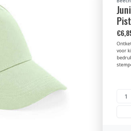
Beechf
Jun
Pis
€
6,8
Ontket
voor k
bedruk
stempe