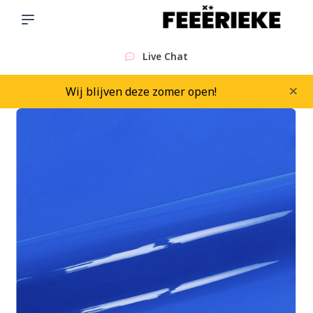
Sinds 2015
×
Wij blijven deze zomer open!