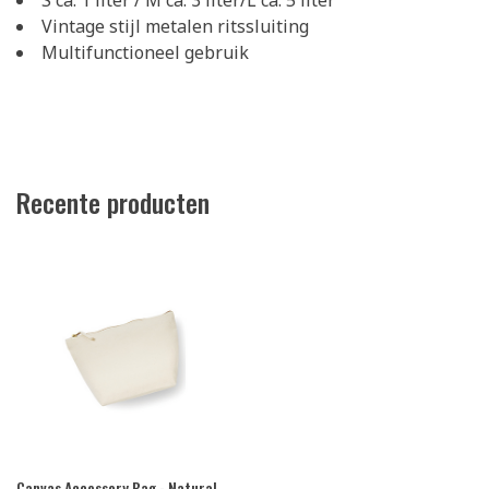
S ca. 1 liter / M ca. 3 liter/L ca. 5 liter
Vintage stijl metalen ritssluiting
Multifunctioneel gebruik
Recente producten
Canvas Accessory Bag - Natural