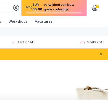
EUR
verwijderd van jouw
0
Nog
65,00
gratis cadeautje
s
Workshops
Vacatures
Live Chat
Sinds 2015
×