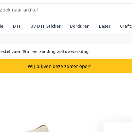
ie
DTF
UV DTF Sticker
Borduren
Laser
Craft
estel voor 15u - verzending zelfde werkdag
Wij blijven deze zomer open!