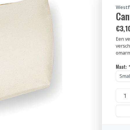
Westfo
Can
€
3,1
Een ve
versch
omarm
Maat:
*