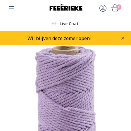
0
Live Chat
×
Wij blijven deze zomer open!