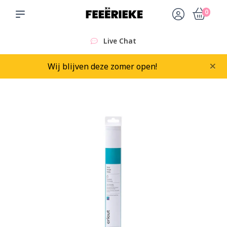
0
Live Chat
×
Wij blijven deze zomer open!