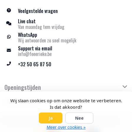
Veelgestelde vragen
Live chat
Van maandag tem vrijdag
WhatsApp
Wij antwoorden zo snel mogelijk
Support via email
info@feeerieke.be
+32 50 65 87 50
Openingstijden
Klantenservice
Wij slaan cookies op om onze website te verbeteren.
Is dat akkoord?
Ja
Nee
© Copyright 2026 Feeërieke - Theme by
Frontlabel
Meer over cookies »