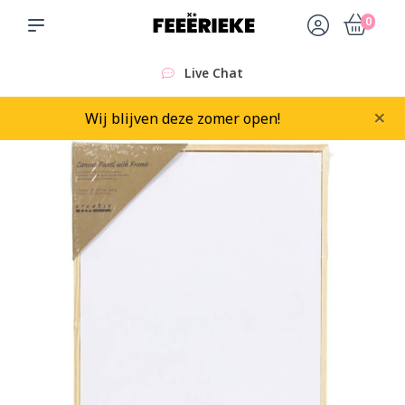
0
Live Chat
×
Wij blijven deze zomer open!