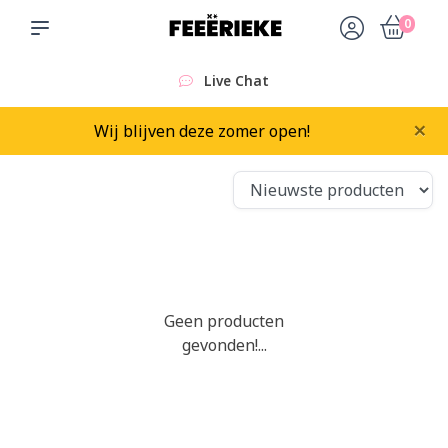
0
Live Chat
×
Wij blijven deze zomer open!
Geen producten
gevonden!...