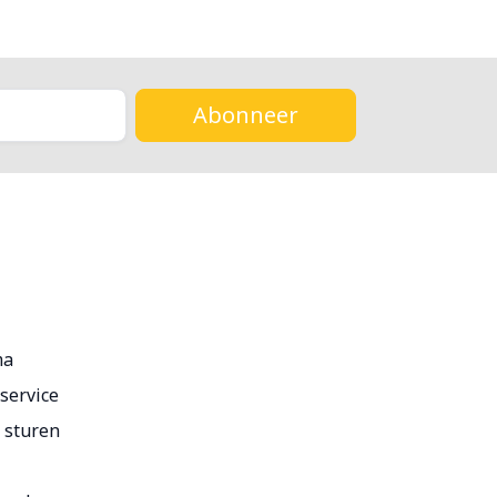
Abonneer
ma
service
r sturen