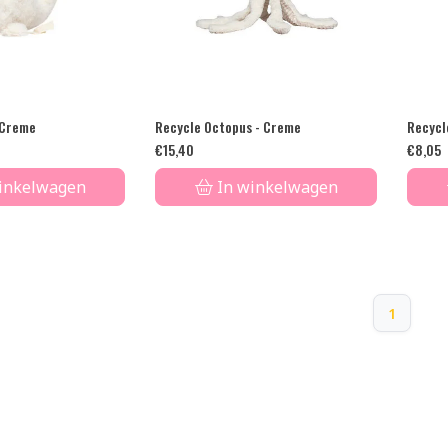
 Creme
Recycle Octopus - Creme
Recycl
€
15,40
€
8,05
inkelwagen
In winkelwagen
1