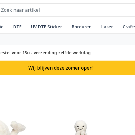
ie
DTF
UV DTF Sticker
Borduren
Laser
Craft
estel voor 15u - verzending zelfde werkdag
Wij blijven deze zomer open!