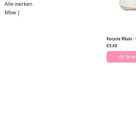
Alle merken
Mbw |
Recycle Whale -
€
9,40
In w