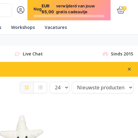
EUR
verwijderd van jouw
0
Nog
65,00
gratis cadeautje
s
Workshops
Vacatures
Live Chat
Sinds 2015
×