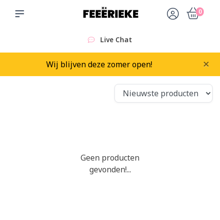
0
Live Chat
×
Wij blijven deze zomer open!
Geen producten
gevonden!...