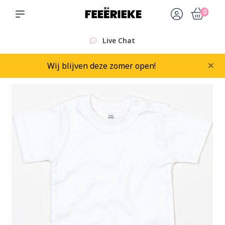
0
Live Chat
×
Wij blijven deze zomer open!