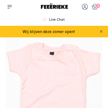
0
Live Chat
×
Wij blijven deze zomer open!