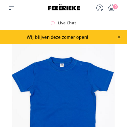
0
Live Chat
×
Wij blijven deze zomer open!