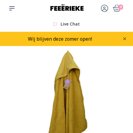
0
Live Chat
×
Wij blijven deze zomer open!