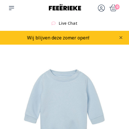
0
Live Chat
×
Wij blijven deze zomer open!