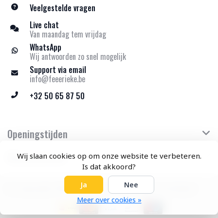
Veelgestelde vragen
Live chat
Van maandag tem vrijdag
WhatsApp
Wij antwoorden zo snel mogelijk
Support via email
info@feeerieke.be
+32 50 65 87 50
Openingstijden
Klantenservice
Wij slaan cookies op om onze website te verbeteren.
Is dat akkoord?
Ja
Nee
© Copyright 2026 Feeërieke - Theme by
Frontlabel
Meer over cookies »