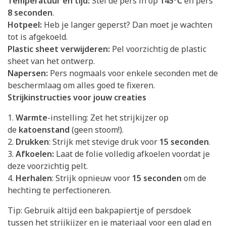
Temperatuur en tijd:
Stel de pers in op
145°C
en pers
8 seconden
.
Hotpeel:
Heb je langer geperst? Dan moet je wachten
tot is afgekoeld.
Plastic sheet verwijderen:
Pel voorzichtig de plastic
sheet van het ontwerp.
Napersen:
Pers nogmaals voor enkele seconden met de
beschermlaag om alles goed te fixeren.
Strijkinstructies voor jouw creaties
1.
Warmte
-instelling: Zet het strijkijzer op
de
katoenstand
(geen stoom!).
2.
Drukken
: Strijk met stevige druk voor
15 seconden
.
3.
Afkoelen:
Laat de folie volledig afkoelen voordat je
deze voorzichtig pelt.
4.
Herhalen
: Strijk opnieuw voor
15 seconden
om de
hechting te perfectioneren.
Tip: Gebruik altijd een bakpapiertje of persdoek
tussen het strijkijzer en je materiaal voor een glad en