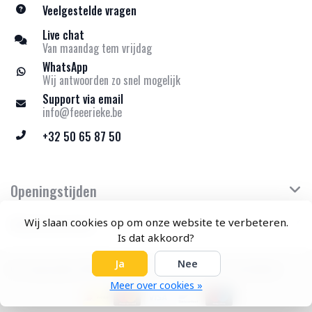
Veelgestelde vragen
Live chat
Van maandag tem vrijdag
WhatsApp
Wij antwoorden zo snel mogelijk
Support via email
info@feeerieke.be
+32 50 65 87 50
Openingstijden
Klantenservice
Wij slaan cookies op om onze website te verbeteren.
Is dat akkoord?
Ja
Nee
© Copyright 2026 Feeërieke - Theme by
Frontlabel
Meer over cookies »