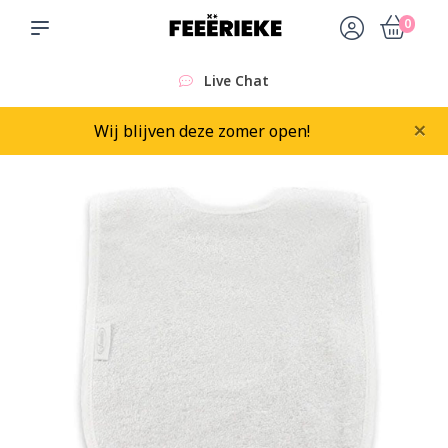
0
Live Chat
×
Wij blijven deze zomer open!