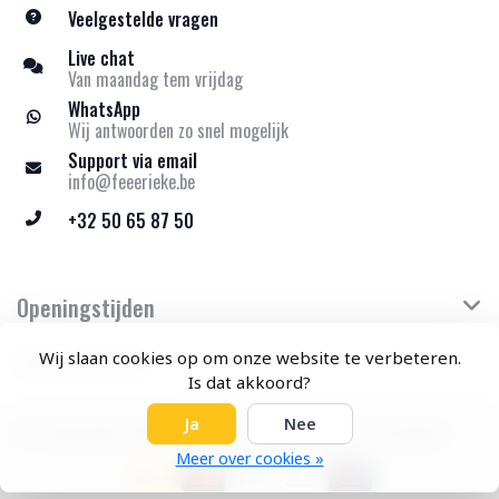
Veelgestelde vragen
Live chat
Van maandag tem vrijdag
WhatsApp
Wij antwoorden zo snel mogelijk
Support via email
info@feeerieke.be
+32 50 65 87 50
Openingstijden
Klantenservice
Wij slaan cookies op om onze website te verbeteren.
Is dat akkoord?
Ja
Nee
© Copyright 2026 Feeërieke - Theme by
Frontlabel
Meer over cookies »