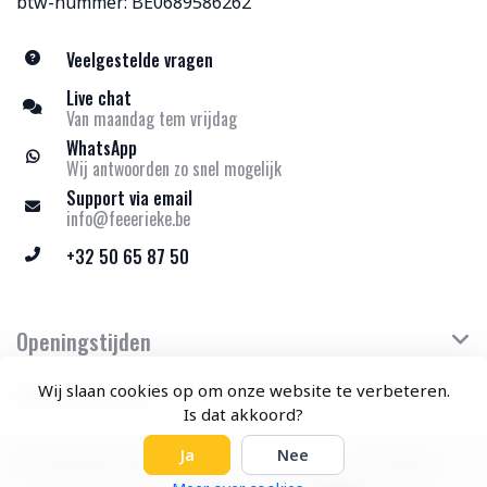
btw-nummer: BE0689586262
Veelgestelde vragen
Live chat
Van maandag tem vrijdag
WhatsApp
Wij antwoorden zo snel mogelijk
Support via email
info@feeerieke.be
+32 50 65 87 50
Openingstijden
Klantenservice
Wij slaan cookies op om onze website te verbeteren.
Is dat akkoord?
Ja
Nee
© Copyright 2026 Feeërieke - Theme by
Frontlabel