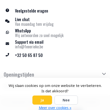
Veelgestelde vragen
Live chat
Van maandag tem vrijdag
WhatsApp
Wij antwoorden zo snel mogelijk
Support via email
info@feeerieke.be
+32 50 65 87 50
Openingstijden
Klantenservice
Wij slaan cookies op om onze website te verbeteren.
Is dat akkoord?
Ja
Nee
© Copyright 2026 Feeërieke - Theme by
Frontlabel
Meer over cookies »