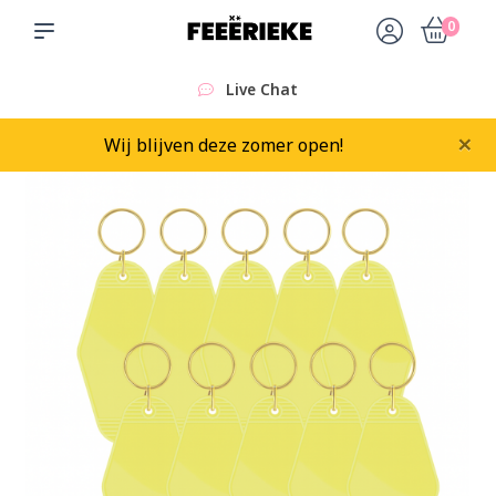
0
Live Chat
×
Wij blijven deze zomer open!