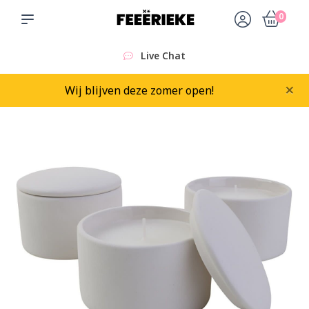
0
Live Chat
×
Wij blijven deze zomer open!