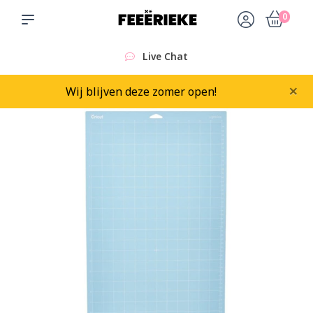
0
Live Chat
×
Wij blijven deze zomer open!