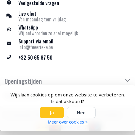
Veelgestelde vragen
Live chat
Van maandag tem vrijdag
WhatsApp
Wij antwoorden zo snel mogelijk
Support via email
info@feeerieke.be
+32 50 65 87 50
Openingstijden
Klantenservice
Wij slaan cookies op om onze website te verbeteren.
Is dat akkoord?
Ja
Nee
© Copyright 2026 Feeërieke - Theme by
Frontlabel
Meer over cookies »