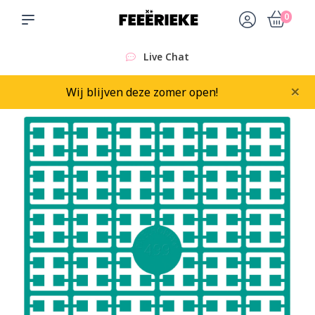
0
Live Chat
×
Wij blijven deze zomer open!