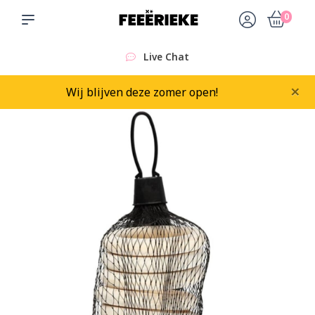
0
Live Chat
×
Wij blijven deze zomer open!