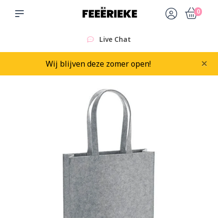
0
Live Chat
×
Wij blijven deze zomer open!