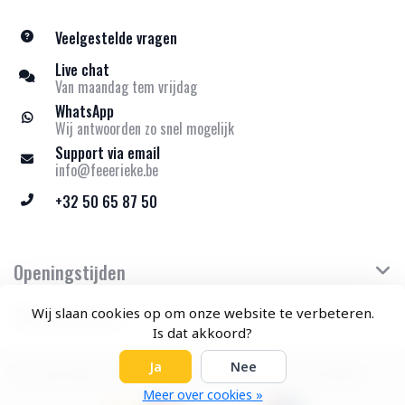
Veelgestelde vragen
Live chat
Van maandag tem vrijdag
WhatsApp
Wij antwoorden zo snel mogelijk
Support via email
info@feeerieke.be
+32 50 65 87 50
Openingstijden
Klantenservice
Wij slaan cookies op om onze website te verbeteren.
Is dat akkoord?
Ja
Nee
© Copyright 2026 Feeërieke - Theme by
Frontlabel
Meer over cookies »