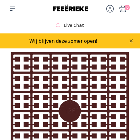
0
Live Chat
×
Wij blijven deze zomer open!