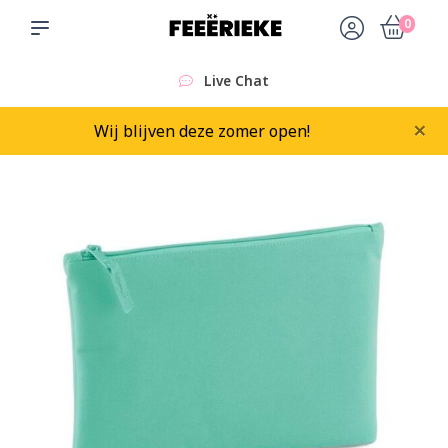
0
Live Chat
×
Wij blijven deze zomer open!