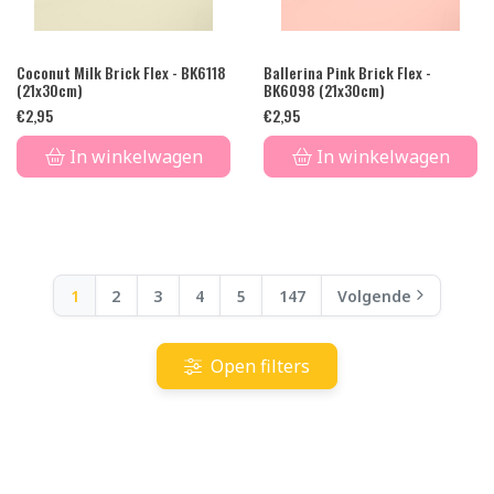
Coconut Milk Brick Flex - BK6118
Ballerina Pink Brick Flex -
(21x30cm)
BK6098 (21x30cm)
€
2,95
€
2,95
In winkelwagen
In winkelwagen
1
2
3
4
5
147
Volgende
Open filters