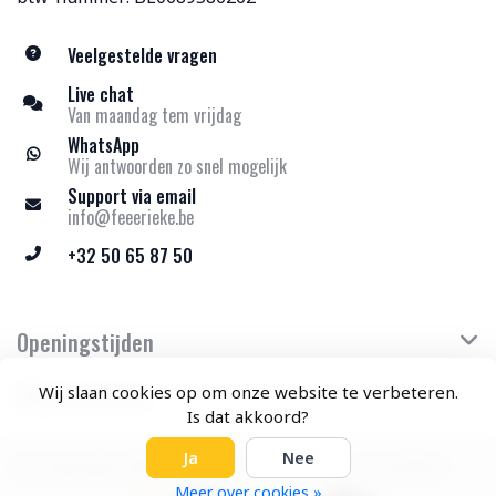
Veelgestelde vragen
Live chat
Van maandag tem vrijdag
WhatsApp
Wij antwoorden zo snel mogelijk
Support via email
info@feeerieke.be
+32 50 65 87 50
Openingstijden
Klantenservice
Wij slaan cookies op om onze website te verbeteren.
Is dat akkoord?
Ja
Nee
© Copyright 2026 Feeërieke - Theme by
Frontlabel
Meer over cookies »