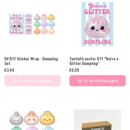
UV DTF Sticker Wrap - Dumpling
Textieltransfer DTF "You're a
Set
Glitter Dumpling"
€
3,49
€
5,99
In winkelwagen
In winkelwagen