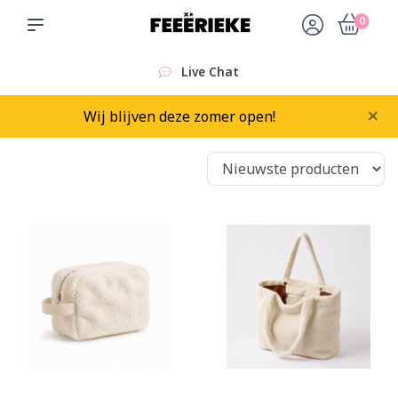
0
Sinds 2015
×
Wij blijven deze zomer open!