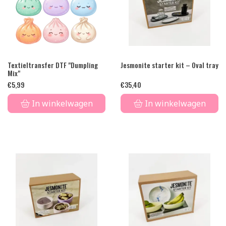
Textieltransfer DTF "Dumpling
Jesmonite starter kit – Oval tray
Mix"
€
5,99
€
35,40
In winkelwagen
In winkelwagen